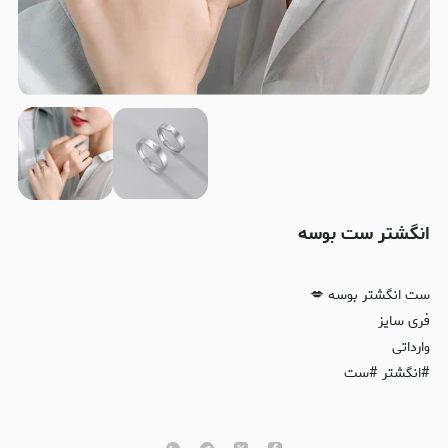
انگشتر ست بوسه
ست انگشتر بوسه 💋
فری سایز
وارداتی
#انگشتر #ست